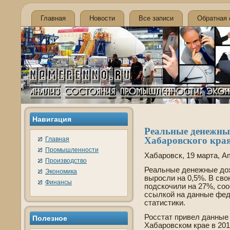
Главная
Новости
Все записи
Обратная 
Навигация
Реальные де­нежны
Хабаровского края
Главная
Промышленности
Хабаровск, 19 марта, A
Производство
Реальные де­нежные до
Экономика
выросли на 0,5%. В св
Финансы
подскочили на 27%, со
ссылкой на данные фед
статистики.
Росстат приве­л данны
Полезное
Хабаровском крае в 201