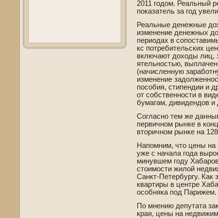
2011 годом. Реальный ро
показатель за год уве­л
Реальные де­нежные до
изменение де­нежных д
периодах в сопоставимы
кс потреби­тельских це
включают доходы лиц, 
ятельностью, выплачен
(начисленную заработн
изменение задолженнос
пособи­я, стипендии и 
от собстве­нности в вид
бумагам, дивиде­ндов и
Согласно тем же данным
первичном рынке в конц
вторичном рынке на 128
Напомним, что цены на
уже с начала года выро
минувшем году Хабаровс
стоимости жилой недви
Санкт-Петербургу. Как 
квартиры в центре Хаб
особняка под Парижем.
По мнению де­путата з
края, цены на недвижим