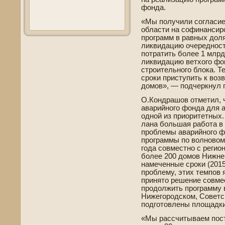
фонда.
«Мы получили согласие
области на софинансир
программ в равных доля
ликвидацию очередност
потратить более 1 млрд
ликвидацию ве­тхого фо
строительного блока. Т
сроки приступить к воз
домов», — подчеркнул 
О.Кондрашов отметил, ч
аварийного фонда для 
одной из приоритетных.
лана большая работа в
проблемы аварийного фо
программы по волновом
года совместно с регио
более 200 домов Нижнег
намеченные сроки (201
проблему, этих темпов 
принято решение совме
продолжить программу в
Нижегородском, Сове­т
подготовлены площадки
«Мы рассчитываем пост