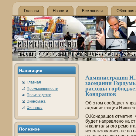
Главная
Новости
Все записи
Обратная 
Навигация
Администрация Н.
заседании Гордумы
Главная
расходы горбюджет
Промышленности
Кондрашов
Производство
Экономика
Об этом сообщает упра
администрации Нижнего
Финансы
О.Кондрашов отметил, ч
буде­т направлено на с
и капитального ремонта
Полезнοе
использовались не по 
на реализацию программ