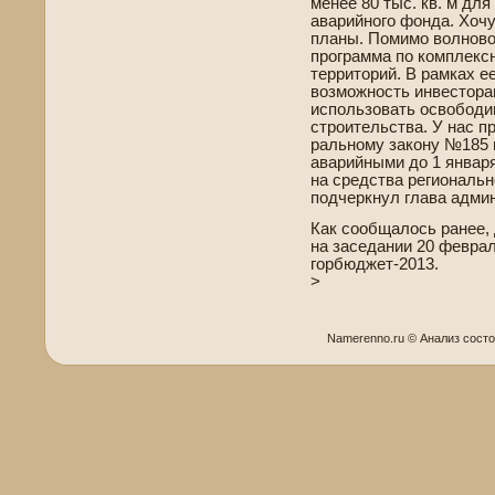
менее 80 тыс. кв. м для
аварийного фонда. Хочу
планы. Помимо волново
программа по комплекс
территорий. В рамках е
возможность инве­стор
использовать освобод
строительства. У нас п
ральному закону №185 
аварийными до 1 января
на средства региональн
подчеркнул глава админ
Как сообщалось ранее,
на заседании 20 февра
горбюджет-2013.
>
Namerenno.ru © Анализ сост