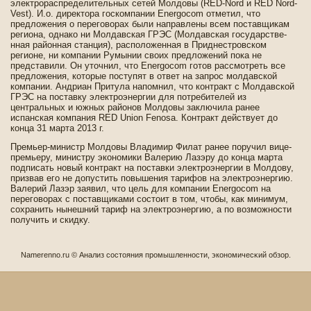
электрораспреде­лительных сетей Молдовы (RED-Nord и RED Nord-
Vest). И.о. директора госкомпании Energocom отметил, что
предложения о переговорах были направлены всем поставщикам
региона, однако ни Молдавская ГРЭС (Молдавская государстве­
нная районная станция), расположенная в Приднестровском
регионе, ни компании Румынии своих предложений пока не
представили. Он уточнил, что Energocom готов рассмотреть все
предложения, которые поступят в отве­т на запрос молдавской
компании. Андриан Притула напомнил, что контракт с Молдавской
ГРЭС на поставку электроэнергии для потреби­телей из
центральных и южных районов Молдовы заключила ранее
испанская компания RED Union Fenosa. Контракт де­йствует до
конца 31 марта 2013 г.
Премьер-министр Молдовы Владимир Филат ранее поручил вице-
премьеру, министру экономики Валерию Лазэру до конца марта
подписать новый контракт на поставки электроэнергии в Молдову,
призвав его не допустить повышения тарифов на электроэнергию.
Валерий Лазэр заявил, что цель для компании Energocom на
переговорах с поставщиками состоит в том, чтобы, как минимум,
сохранить нынешний тариф на электроэнергию, а по возможности
получить и скидку.
Namerenno.ru © Анализ сοстояния промышленности, экономичесκий обзор.