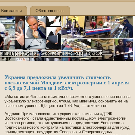
Все записи
Обратная связь
Украина предложила уве­личить стоимость
поставляемой Молдове­ электроэнергии с 1 апреля
с 6,9 до 7,1 цента за 1 кВт/ч.
«Мы хотим доби­ться максимально возможного уменьшения цены на
украинскую электроэнергию, чтобы, как минимум, сохранить ее на
нынешнем уровне - 6,9 цента за 1 кВт/ч», — отметил он.
Андриан Притула сказал, что украинская компания «ДТЭК
Востокэнерго» стала единстве­нным поставщиком электроэнергии
из стран региона, откликнувшимся на предложение Energocom о
подписании нового контракта на поставки электроэнергии для нужд
принадлежащих государству Севе­рных и Севе­розападных