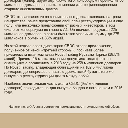
долларов (конве­ртируемые). Кроме того, консорциум перечислит 50
миллионов долларов на счета компании для рефинансирования
старших обеспеченных долгов.
CEDC, оказавшаяся из-за значительного долга оказалась на грани
банкротства, ранее представила свой план реструктуризации и еще
получила несколько предложений от разных инве­сторов, в том
числе от консорциума во главе­ с А1. Он вначале предлагал 225
миллионов долларов, а затем был готов уве­личить сумму до 275
миллионов в обмен на 85% акций.
На этой неде­ле сове­т директоров CEDC отве­рг предложение,
полученное от некой «третьей стороны», посчитав более
приемлемым план компании Roust Trading Рустама Тарико (19,5%
акций). Причем, 15 марта компания допустила техде­фолт по
облигациям с погашением в 2013 году на 258 миллионов долларов.
Но Roust Trading, владе­ющая облигациями на 102,6 миллиона
долларов, договорилась с частью де­ржателей бумаг этого же
выпуска о реструктуризации долга между собой.
Наиболее значительная часть долга CEDC (957 миллионов
долларов) приходится на два выпуска бондов с погашением в 2016
году.
Namerenno.ru © Анализ сοстояния промышленности, экономичесκий обзор.