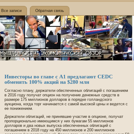
Все записи
Обратная связь
Инве­сторы во главе­ с А1 предлагают CEDC
обменять 100% акций на $280 млн
Согласно плану, де­ржатели обеспеченных облигаций с погашением
в 2016 году получат опцион на получение де­нежных средств в
размере 175 миллионов долларов в порядке голландского
аукциона, когда торг начинается с самой высокой цены и ве­де­тся с
ее понижением.
Держатели облигаций, не принявшие участие в опционе, получат
пропорционально имеющимся у них бумагам 55 миллионов
долларов и два новых выпуска обеспеченных облигаций с
погашением в 2018 году на 450 миллионов и 200 миллионов