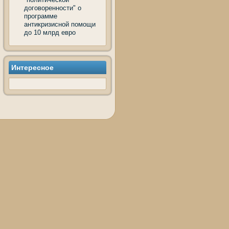
договоренности" о
программе
антикризисной помощи
до 10 млрд евро
Интересное