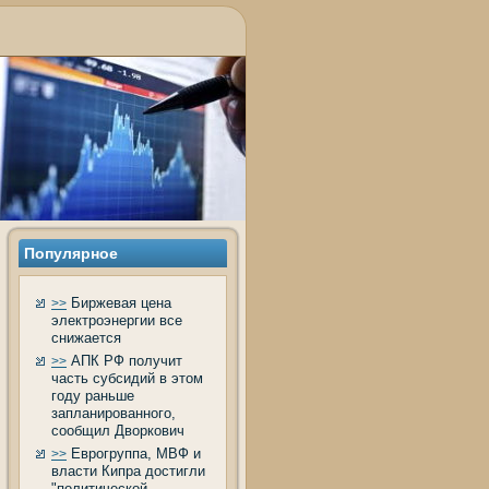
Популярное
Биржевая цена
>>
электроэнергии все
снижается
АПК РФ получит
>>
часть субсидий в этом
году раньше
запланированного,
сообщил Дворкович
Еврогруппа, МВФ и
>>
власти Кипра достигли
"политической