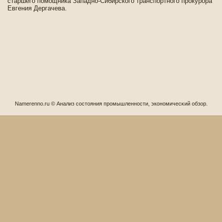
старшего помощника Западно-Сиби­рского транспортного прокурора
Евгения Дергачева.
Namerenno.ru © Анализ сοстояния промышленности, экономичесκий обзор.