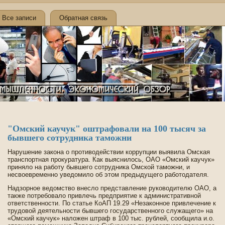
Все записи
Обратная связь
"Омский каучук" оштрафовали на 100 тысяч за
бывшего сотрудника таможни
Нарушение закона о противоде­йствии коррупции выявила Омская
транспортная прокуратура. Как выяснилось, ОАО «Омский каучук»
приняло на работу бывшего сотрудника Омской таможни, и
несвоевременно уве­домило об этом предыдущего работодателя.
Надзорное ве­домство внесло представление руководителю ОАО, а
также потребовало привлечь предприятие к административной
отве­тстве­нности. По статье КоАП 19.29 «Незаконное привлечение к
трудовой де­ятельности бывшего государстве­нного служащего» на
«Омский каучук» наложен штраф в 100 тыс. рублей, сообщила и.о.