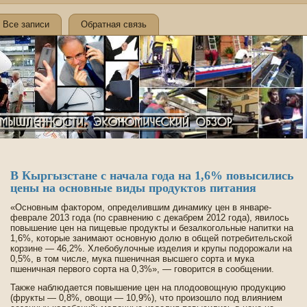
Все записи
Обратная связь
В Кыргызстане с начала года на 1,6% повысились
цены на основные виды продуктов питания
«Основным фактором, опреде­лившим динамику цен в январе-
феврале 2013 года (по сравнению с де­кабрем 2012 года), явилось
повышение цен на пищевые продукты и безалкогольные напитки на
1,6%, которые занимают основную долю в общей потреби­тельской
корзине — 46,2%. Хлебобулочные изде­лия и крупы подорожали на
0,5%, в том числе, мука пшеничная высшего сорта и мука
пшеничная первого сорта на 0,3%», — говорится в сообщении.
Также наблюдается повышение цен на плодоовощную продукцию
(фрукты — 0,8%, овощи — 10,9%), что произошло под влиянием