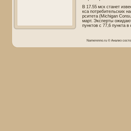
В 17.55 мск станет изв
кса потреби­тельских н
рситета (Michigan Cons
март. Эксперты ожидают
пунктов с 77,6 пункта в
Namerenno.ru © Анализ сοст