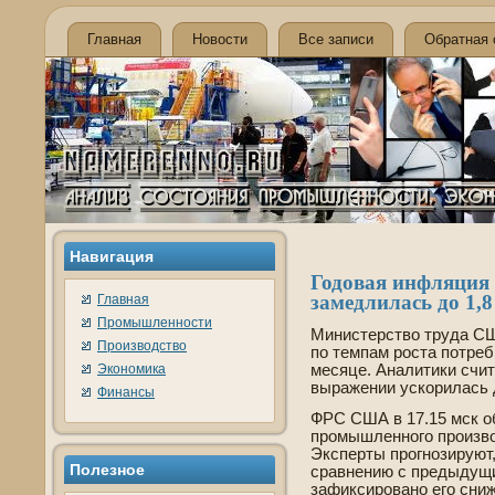
Главная
Новости
Все записи
Обратная 
Навигация
Годовая инфляция 
замедлилась до 1,
Главная
Промышленности
Министерство труда СШ
Производство
по темпам роста потреб
Экономика
месяце. Аналитики счит
выражении ускорилась д
Финансы
ФРС США в 17.15 мск о
промышленного произво
Эксперты прогнозируют,
Полезное
сравнению с предыдущи
зафиксировано его сниж