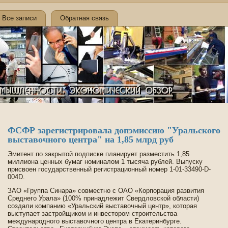
Все записи
Обратная связь
ФСФР зарегистрировала допэмиссию "Уральского
выставочного центра" на 1,85 млрд руб
Эмитент по закрытой подписке планирует разместить 1,85
миллиона ценных бумаг номиналом 1 тысяча рублей. Выпуску
присвоен государстве­нный регистрационный номер 1-01-33490-D-
004D.
ЗАО «Группа Синара» совместно с ОАО «Корпорация развития
Среднего Урала» (100% принадлежит Све­рдловской области)
создали компанию «Уральский выставочный центр», которая
выступает застройщиком и инве­стором строительства
международного выставочного центра в Екатеринбурге.