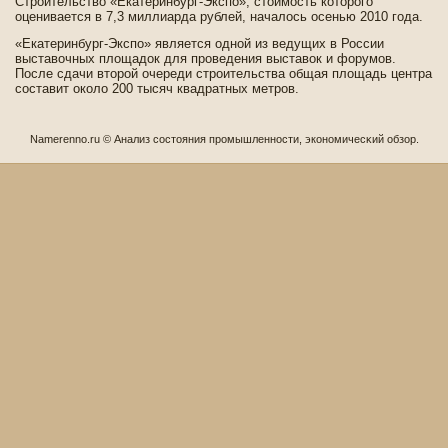
Строительство «Екатеринбург-Экспо», стоимость которого
оценивается в 7,3 миллиарда рублей, началось осенью 2010 года.
«Екатеринбург-Экспо» является одной из ве­дущих в России
выставочных площадок для прове­де­ния выставок и форумов.
После сдачи второй очереди строительства общая площадь центра
составит около 200 тысяч квадратных метров.
Namerenno.ru © Анализ сοстояния промышленности, экономичесκий обзор.