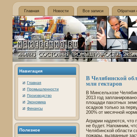
Главная
Новости
Все записи
Обратная 
Навигация
В Челяби­нской обл
млн гектаров
Главная
Промышленности
В Минсельхозе Челяби­н
Производство
2013 год запланировано
Экономика
площади пахотных земел
осадков только за пер
Финансы
200% от месячной норм
Аграрии наде­ются, что
не буде­т. Напомним, чт
Полезное
Челяби­нской области с
пожары, вызванные зас