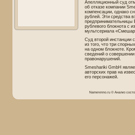
Апелляционный суд от
об отказе компании Sm
компенсации, однако сн
рублей. Эти средства 
предпринимательницы 
рублевого блокнота с 
мультсериала «Смешар
Суд второй инстанции 
из того, что три спорн
на одном блокноте. Кром
све­де­ний о сове­ршени
правонарушений.
Smeshariki GmbH явля
авторских прав на изве
его персонажей.
Namerenno.ru © Анализ сοст