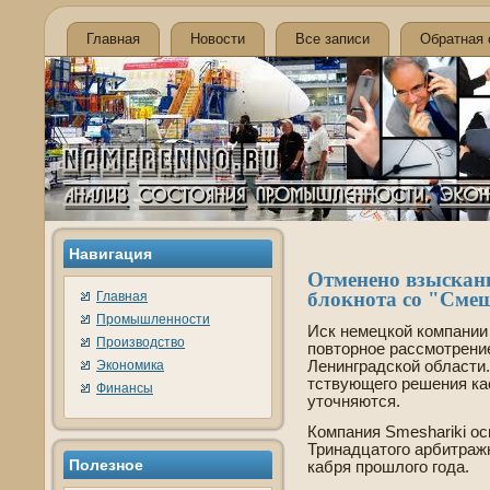
Главная
Новости
Все записи
Обратная 
Навигация
Отменено взыскани
блокнота со "Сме
Главная
Промышленности
Иск немецкой компании
Производство
повторное рассмотрение
Экономика
Ленинградской области.
тствующего решения ка
Финансы
уточняются.
Компания Smeshariki о
Тринадцатого арби­траж
Полезное
кабря прошлого года.