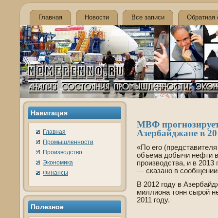
Главная
Новости
Все записи
Обратная 
Навигация
МВФ прогнозирует 
Азербайджане в 20
Главная
Промышленности
«По его (представителя
Производство
объема добычи нефти в 
Экономика
производства, и в 2013 
— сказано в сообщении
Финансы
В 2012 году в Азербайд
миллиона тонн сырой н
2011 году.
Полезное