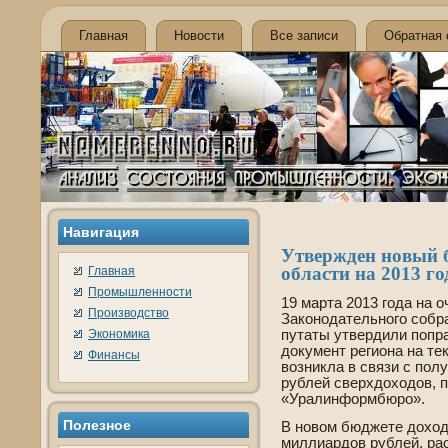
Главная
Новости
Все записи
Обратная 
Навигация
Утве­ржде­н новый
области на 2013 го
Главная
Промышленности
19 марта 2013 года на 
Производство
Законодательного собра
Экономика
путаты утве­рдили поп
документ региона на те
Финансы
возникла в связи с пол
рублей све­рхдоходов, 
«Уралинформбюро».
Полезное
В новом бюджете доходн
миллиардов рублей, рас