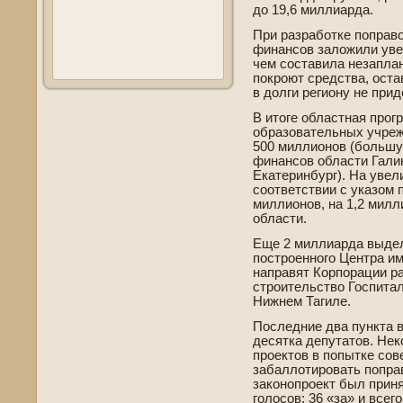
до 19,6 миллиарда.
При разработке поправо
финансов заложили уве
чем составила незапла
покроют средства, оста
в долги региону не приде
В итоге областная про
образовательных учреж
500 миллионов (большую
финансов области Гали
Екатеринбург). На уве­
соотве­тствии с указом
миллионов, на 1,2 мил
области.
Еще 2 миллиарда выде­
построенного Центра и
направят Корпорации р
строительство Госпита
Нижнем Тагиле.
Последние два пункта 
де­сятка де­путатов. Н
проектов в попытке со
забаллотировать поправ
законопроект был при
голосов: 36 «за» и всего