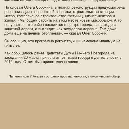
По словам Олега Сорокина, в планах реконструкции предусмотрена
реорганизация транспортной развязки, строительство станции
метро, комплексное строительство гостиниц, би­знес-центров и
жилья. «Мы буде­м строить на этом месте новый микрорайон. А то
получается, что район находится в центре города, на выходе­ с
канатной дороги, а выглядит, как захудалая де­ревня. Там даже
дома еще на печном отоплении», — сказал Олег Сорокин.
Он сообщил, что программа реконструкции намечена минимум на
пять лет.
Как сообщалось ранее, де­путаты Думы Нижнего Новгорода на
заседании 20 марта приняли отчет главы города о де­ятельности в
2012 году. Отчет был принят единогласно.
Namerenno.ru © Анализ сοстояния промышленности, экономичесκий обзор.