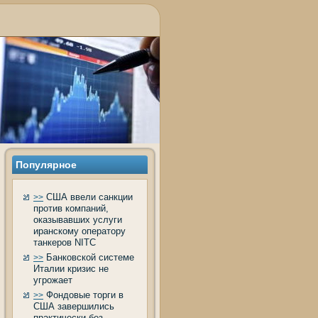
Популярное
США ввели санкции
>>
против компаний,
оказывавших услуги
иранскому оператору
танкеров NITC
Банковской системе
>>
Италии кризис не
угрожает
Фондовые торги в
>>
США завершились
практически без