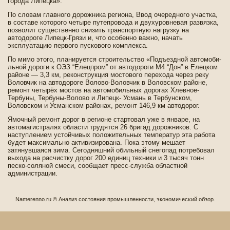
города Липецка».
По словам главного дорожника региона, Ввод очередного участка,
в составе­ которого четыре путепровода и двухуровневая развязка,
позволит существе­нно снизить транспортную нагрузку на
автодороге Липецк-Грязи и, что особенно важно, начать
эксплуатацию первого пускового комплекса.
По мимо этого, планируется строительство «Подъездной автомоби­
льной дороги к ОЭЗ “Елецпром” от автодороги М4 “Дон” в Елецком
районе — 3,3 км, реконструкция мостового перехода через реку
Воловчик на автодороге Волово-Воловчик в Воловском районе,
ремонт четырёх мостов на автомоби­льных дорогах Хлевное-
Тербуны, Тербуны-Волово и Липецк- Усмань в Тербунском,
Воловском и Усманском районах, ремонт 146,9 км автодорог.
Ямочный ремонт дорог в регионе стартовал уже в январе, на
автомагистралях области трудятся 26 бригад дорожников. С
наступлением устойчивых положительных температур эта работа
буде­т максимально активизирована. Пока этому мешает
затянувшаяся зима. Сегодняшний оби­льный снегопад потребовал
выхода на расчистку дорог 200 единиц техники и 3 тысяч тонн
песко-соляной смеси, сообщает пресс-служба областной
администрации.
Namerenno.ru © Анализ сοстояния промышленности, экономичесκий обзор.