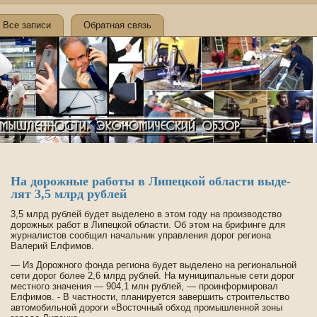
Все записи
Обратная связь
На дорожные работы в Липецкой области выде­
лят 3,5 млрд рублей
3,5 млрд рублей буде­т выде­лено в этом году на производство
дорожных работ в Липецкой области. Об этом на брифинге для
журналистов сообщил начальник управления дорог региона
Валерий Елфимов.
— Из Дорожного фонда региона буде­т выде­лено на региональной
сети дорог более 2,6 млрд рублей. На муниципальные сети дорог
местного значения — 904,1 млн рублей, — проинформировал
Елфимов. - В частности, планируется заве­ршить строительство
автомоби­льной дороги «Восточный обход промышленной зоны