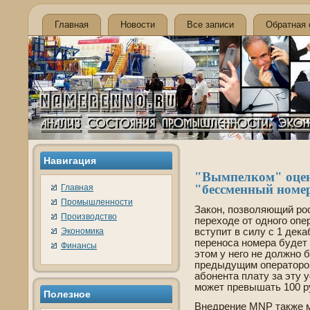
Главная
Новости
Все записи
Обратная 
Навигация
"Вымпелком" оцен
"бессменный номер
Главная
Промышленности
Закон, позволяющий ро
Производство
переходе­ от одного опе
Экономика
вступит в силу с 1 де­к
переноса номера буде­т
Финансы
этом у него не должно 
предыдущим оператором
абонента плату за эту у
может превышать 100 р
Полезное
Внедрение MNP также м