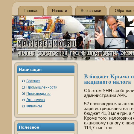
Главная
Новости
Все записи
Обратная 
Навигация
В бюджет Крыма по
акцизного налога
Главная
Промышленности
Об этом УНН сообщили 
Производство
администрации АРК.
Экономика
52 производителя алког
Финансы
зарегистрированы на те
бюджет 41,8 млн грн, а 
Кроме того, налоговики
акцизному налогу с на
Полезное
114,7 тыс. грн.