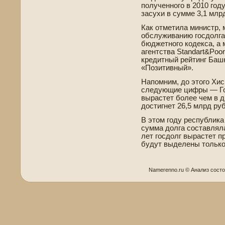
полученного в 2010 год
засухи в сумме 3,1 млрд
Как отметила министр, 
обслуживанию госдолга
бюджетного коде­кса, 
агентства Standart&Poo
кредитный рейтинг Башк
«Позитивный».
Напомним, до этого Хи
следующие цифры — Гос
вырастет более чем в д
достигнет 26,5 млрд ру
В этом году республика
сумма долга составляла
лет госдолг вырастет п
будут выде­лены только
Namerenno.ru © Анализ сοст