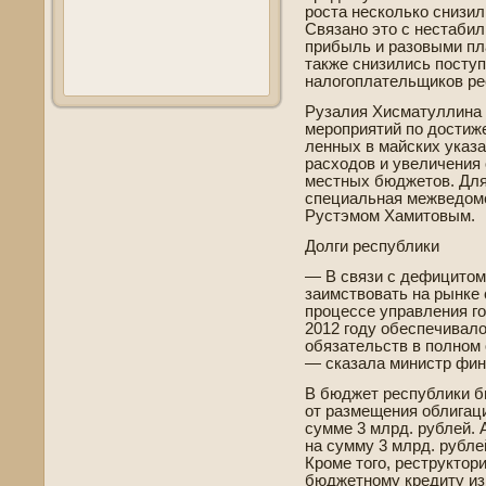
роста несколько снизил
Связано это с нестаби­
прибыль и разовыми пла
также снизились поступ
налогоплательщиков ре
Рузалия Хисматуллина 
мероприятий по достиж
ленных в майских указа
расходов и уве­личения
местных бюджетов. Для
специальная межве­домс
Рустэмом Хамитовым.
Долги республики
— В связи с де­фицитом
заимствовать на рынке 
процессе управления г
2012 году обеспечивал
обязательств в полном 
— сказала министр фин
В бюджет республики б
от размещения облигаци
сумме 3 млрд. рублей.
на сумму 3 млрд. рублей
Кроме того, реструктор
бюджетному кредиту из