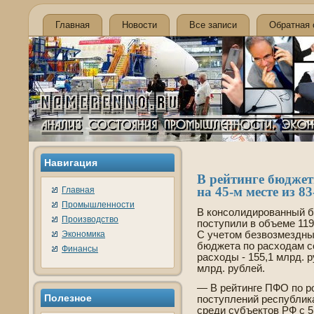
Главная
Новости
Все записи
Обратная 
Навигация
В рейтинге бюдже
на 45-м месте из 83
Главная
Промышленности
В консолидированный 
Производство
поступили в объеме 119 
Экономика
С учетом безвозмездны
бюджета по расходам со
Финансы
расходы - 155,1 млрд. 
млрд. рублей.
— В рейтинге ПФО по р
Полезное
поступлений республика
среди субъектов РФ с 5