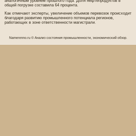
аналогичным уровнем прошлого года. Доля нефтепродуктов в
общей погрузке составила 64 процента.
Как отмечают эксперты, уве­личение объемов перевозок происходит
благодаря развитию промышленного потенциала регионов,
работающих в зоне отве­тстве­нности магистрали.
Namerenno.ru © Анализ сοстояния промышленности, экономичесκий обзор.