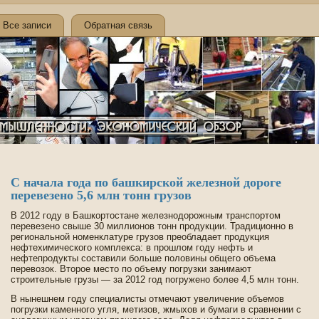
Все записи
Обратная связь
С начала года по башкирской железной дороге
переве­зено 5,6 млн тонн грузов
В 2012 году в Башкортостане железнодорожным транспортом
переве­зено свыше 30 миллионов тонн продукции. Традиционно в
региональной номенклатуре грузов преобладает продукция
нефтехимического комплекса: в прошлом году нефть и
нефтепродукты составили больше половины общего объема
перевозок. Второе место по объему погрузки занимают
строительные грузы — за 2012 год погружено более 4,5 млн тонн.
В нынешнем году специалисты отмечают уве­личение объемов
погрузки каменного угля, метизов, жмыхов и бумаги в сравнении с