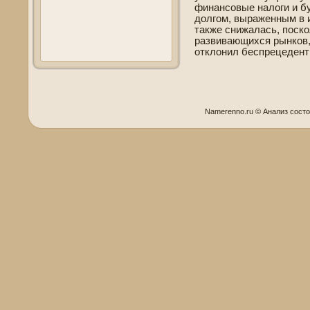
финансовые налоги и б
долгом, выраженным в 
также снижалась, поско
развивающихся рынков, 
отклонил беспрецеде­нт
Namerenno.ru © Анализ сοст