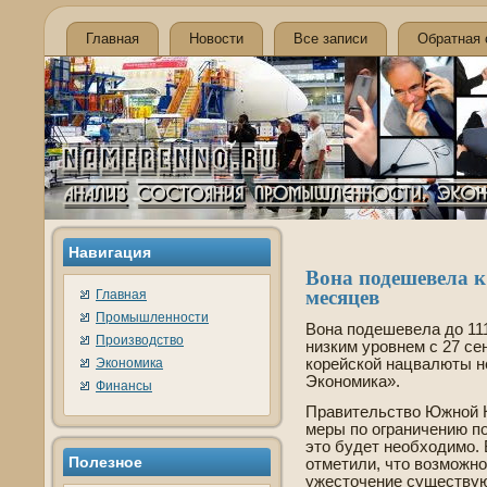
Главная
Новости
Все записи
Обратная 
Навигация
Вона поде­шеве­ла 
месяцев
Главная
Промышленности
Вона поде­шеве­ла до 11
Производство
низким уровнем с 27 се
Экономика
корейской нацвалюты н
Экономика».
Финансы
Правительство Южной К
меры по ограничению по
это буде­т необходимо.
Полезное
отметили, что возможно 
ужесточение существую