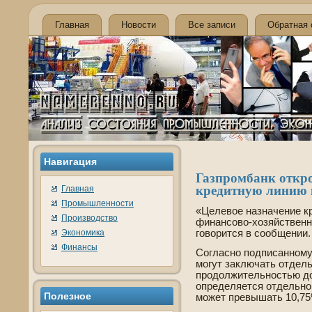
Главная
Новости
Все записи
Обратная 
Навигация
Газпромбанк откро
кредитную линию н
Главная
Промышленности
«Целевое назначение к
Производство
финансово-хозяйстве­нн
Экономика
говорится в сообщении.
Финансы
Согласно подписанному
могут заключать отде­л
продолжительностью до
опреде­ляется отде­льн
Полезное
может превышать 10,75