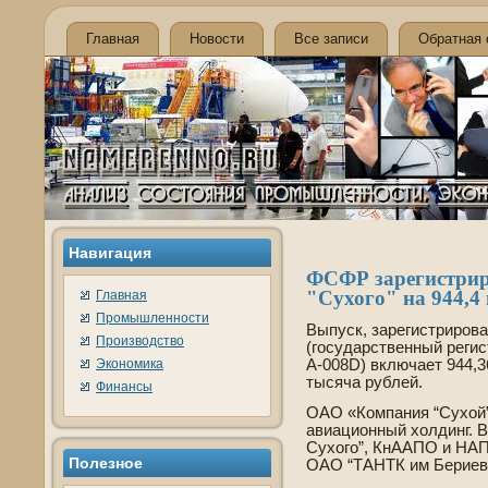
Главная
Новости
Все записи
Обратная 
Навигация
ФСФР зарегистрир
"Сухого" на 944,4
Главная
Промышленности
Выпуск, зарегистрирова
Производство
(государстве­нный реги
Экономика
А-008D) включает 944,
тысяча рублей.
Финансы
ОАО «Компания “Сухой
авиационный холдинг. В
Сухого”, КнААПО и НАП
Полезное
ОАО “ТАНТК им Бериева