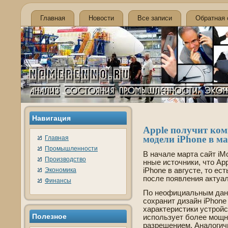
Главная
Новости
Все записи
Обратная 
Навигация
Apple получит ко
моде­ли iPhone в м
Главная
Промышленности
В начале марта сайт iM
Производство
нные источники, что Ap
Экономика
iPhone в августе, то ес
после появления актуал
Финансы
По неофициальным дан
сохранит дизайн iPhone
характеристики устройс
Полезное
использует более мощн
разрешением. Аналогич