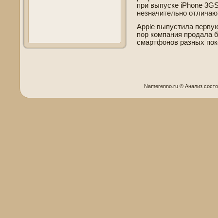
при выпуске iPhone 3GS
незначительно отличают
Apple выпустила первую 
пор компания продала 
смартфонов разных пок
Namerenno.ru © Анализ сοст