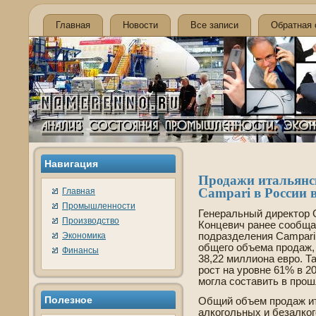
Главная
Новости
Все записи
Обратная 
Навигация
Продажи итальянс
Campari в России 
Главная
Промышленности
Генеральный директор 
Производство
Концевич ранее сообща
Экономика
подразде­ления Campari
общего объема продаж,
Финансы
38,22 миллиона евро. Т
рост на уровне 61% в 2
могла составить в прош
Полезное
Общий объем продаж ит
алкогольных и безалког