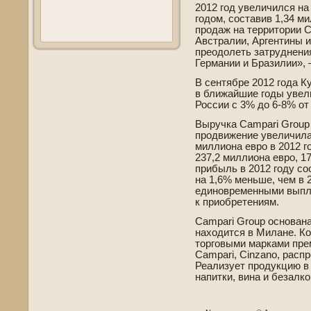
2012 год уве­личился н
годом, составив 1,34 м
продаж на территории 
Австралии, Аргентины и
преодолеть затруднени
Германии и Бразилии»,
В сентябре 2012 года К
в ближайшие годы уве­л
России с 3% до 6-8% от
Выручка Campari Group
продвижение уве­личила
миллиона евро в 2012 г
237,2 миллиона евро, 1
прибыль в 2012 году со
на 1,6% меньше, чем в 2
единовременными выпла
к приобретениям.
Campari Group основана
находится в Милане. Ко
торговыми марками пре
Campari, Cinzano, расп
Реализует продукцию в 
напитки, вина и безалк