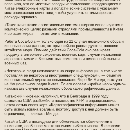
пояснила, что ее местные заводы использовали «продающиеся в
Китае электронные карты и логистические системы с указанием
местоположения клиентов», чтобы улучшить оптимизировать
расходы горючего.
«Такие клиентские логистические системы широко используются в
коммерческих целях разными отраслями промышленности в Китае
и во всем мире», — отметили в компании.
Работа Coca-Cola — только один из 21 случая незаконного сбора и
использования данных, которые сейчас расследуются, поясняет
китайское бюро. Помимо де­йствий Coca-Cola оно разби­рает
продажу в интернете секретных военных карт, случаи незаконной
аэрофотосъемки с беспилотных самолетов и незаконной съемки
военных баз.
«Некоторые люди наживаются на сборе информации, в том числе
поставляя ее некоторым иностранным спецслужбам», — отметил
исполнительный директор юньнаньского бюро Ли Миндэ, выступа
на Национальном радио Китая. По его словам «крайне необходимо»
наказывать случаи незаконного сбора картографических данных.
Китайский чиновник напомнил, что в Белграде­ в 1999 году
самолеты США разбомби­ли посольство КНР, и оправдывались
неточностью своих карт. «Картографическая информация может
быть использована врагами, поэтому доступ к ней должен быть
ограничен», — считает Миндэ.
Китай и США в последние дни обмениваются обвинениями в
шпионаже, особенное место занимает кибершпионаж. В феврале