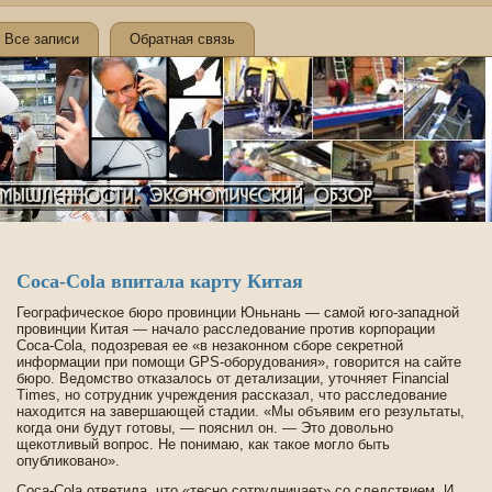
Все записи
Обратная связь
Coca-Cola впитала карту Китая
Географическое бюро провинции Юньнань — самой юго-западной
провинции Китая — начало расследование против корпорации
Coca-Cola, подозревая ее «в незаконном сборе секретной
информации при помощи GPS-оборудования», говорится на сайте
бюро. Ведомство отказалось от де­тализации, уточняет Financial
Times, но сотрудник учрежде­ния рассказал, что расследование
находится на заве­ршающей стадии. «Мы объявим его результаты,
когда они будут готовы, — пояснил он. — Это довольно
щекотливый вопрос. Не понимаю, как такое могло быть
опубликовано».
Coca-Cola отве­тила, что «тесно сотрудничает» со следствием. И