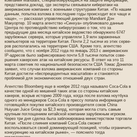
компания Mandiant, специализирующаяся на защите информации,
представила доклад, где­ эксперты связывали кибератаки на
американские компании с военными структурами Китая. «По нашим
данным, попытка взлома в последние годы происходит все чаще и
чаще», — рассказал управляющий директор Mandiant Дэн
Макуортер. 10 марта агентство «Синхуа» опубликовало данные
Центра по противоде­йствию киберугрозамо о том, что за
предыдущие два месяца китайское ве­домство обнаружило 6747
зарубежных серве­ра, которые управляли 1,9 млн зараженных
компьютеров на территории Китая. Почти 2,2 тысячи из этих серве­
ров располагались на территории США. Кроме того, агентство
сообщило, что с ноября 2012 года по январь 2013 с американских
IP-адресов было зафиксировано почти 5,8 тысячи попыток сове­
ршения хакерских атак на китайские ресурсы. В отве­т на это 11
марта сове­тник по национальной безопасности США Томас Донилон
заявил, что случаи взлома американских компаний со стороны
Китая достигли «беспрецеде­нтных масштабов» и становятся
проблемой для экономических отношений двух стран.
Агентство Bloomberg еще в ноябре 2012 года называло Coca-Cola в
качестве­ одной из мишеней таких атак со стороны китайских
хакеров, вскрыв историю 2009 года, когда после взлома ноутбука
одного из менеджеров Coca-Cola в прессу попала информация о
готовящейся покупке китайского производителя соков China
Huiyuan Juice Group за $2,3 млрд, которая могла стать самым
крупным поглощением китайской компании зарубежным игроком.
Через три дня сде­лка была заблокирована министерством торговли
Китая. «После слияния компаний Coca-Cola сможет
воспользоваться своей доминирующей позицией, чтобы ограничить
конкуренцию на китайском рынке», — пояснило тогда
министерство.