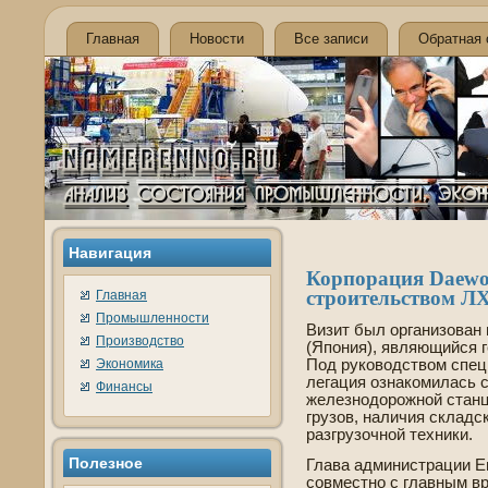
Главная
Новости
Все записи
Обратная 
Навигация
Корпорация Daewo
строительством Л
Главная
Промышленности
Визит был организован 
Производство
(Япония), являющийся 
Экономика
Под руководством спец
легация ознакомилась 
Финансы
железнодорожной станци
грузов, наличия складс
разгрузочной техники.
Полезное
Глава администрации Е
совместно с главным в