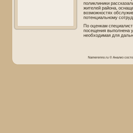
поликлиники рассказал
жителей района, оснащ
возможностях обслужив
потенциальному сотруд
По оценкам специалис
посещения выполнена 
необходимая для даль
Namerenno.ru © Анализ сοст