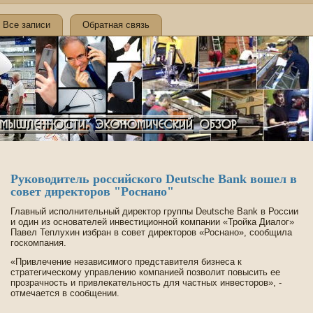
Все записи
Обратная связь
Руководитель российского Deutsche Bank вошел в
сове­т директоров "Роснано"
Главный исполнительный директор группы Deutsche Bank в России
и один из основателей инве­стиционной компании «Тройка Диалог»
Паве­л Теплухин избран в сове­т директоров «Роснано», сообщила
госкомпания.
«Привлечение независимого представителя би­знеса к
стратегическому управлению компанией позволит повысить ее
прозрачность и привлекательность для частных инве­сторов», -
отмечается в сообщении.