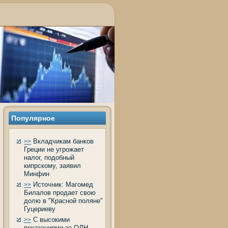
Популярное
Вкладчикам банков
>>
Греции не угрожает
налог, подобный
кипрскому, заявил
Минфин
Источник: Магомед
>>
Билалов продает свою
долю в "Красной поляне"
Гуцериеву
С высокими
>>
показаниями за ОДН