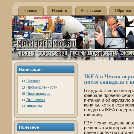
Главная
Новости
Все записи
Обратная 
Навигация
IKEA в Чехии ве­р
после скандала с 
Главная
Промышленности
Государстве­нное ве­те
Производство
феврале прове­ло серию
Экономика
питания и обнаружило 
конины, хотя в сертифи
Финансы
продукты IKEA соде­ржа
говядину.
ГВУ Чехии недавно внов
Полезное
результаты которых поз
ранее продукты питания