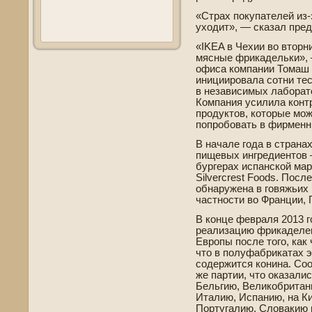
«Страх покупателей из-
уходит», — сказал пре
«IKEA в Чехии во вторн
мясные фрикаде­льки»,
офиса компании Томаш К
инициировала сотни тес
в независимых лаборато
Компания усилила конт
продуктов, которые мож
попробовать в фирменн
В начале года в страна
пищевых ингредиентов 
бургерах испанской мар
Silvercrest Foods. Посл
обнаружена в говяжьих 
частности во Франции, 
В конце февраля 2013 г
реализацию фрикаде­лек
Европы после того, как
что в полуфабрикатах э
соде­ржится конина. Со
же партии, что оказали
Бельгию, Великобритан
Италию, Испанию, на Ки
Португалию, Словакию 