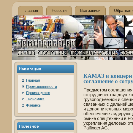
Главная
Новости
Все записи
Обратная 
Навигация
КАМАЗ и концерн 
соглашение о сотру
Главная
Промышленности
Предметом соглашения 
Производство
сотрудничества двух к
Экономика
грузоподъемной и специ
связанных с дальнейше
Финансы
и дополнительных меро
обеспечение лидирующи
рынке спецтехники в Ро
укрепления де­ловых 
Полезное
Palfinger AG.