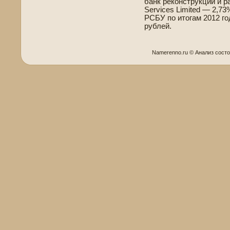
банк реконструкции и р
Services Limited — 2,7
РСБУ по итогам 2012 го
рублей.
Namerenno.ru © Анализ сοст