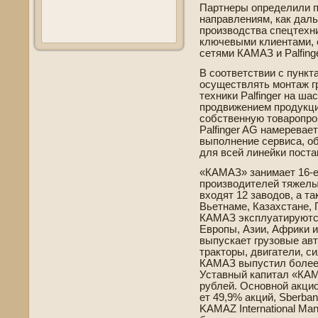
Партнеры опреде­лили п
направлениям, как дал
производства спецтехни
ключевыми клиентами, 
сетями КАМАЗ и Palfing
В соотве­тствии с пун
осуществлять монтаж г
техники Palfinger на ш
продвижением продукци
собстве­нную товаропро
Palfinger AG намеревае
выполнение сервиса, о
для всей линейки поста
«КАМАЗ» занимает 16-е
производителей тяжелых
входят 12 заводов, а т
Вьетнаме, Казахстане, 
КАМАЗ эксплуатируются
Европы, Азии, Африки 
выпускает грузовые авт
тракторы, двигатели, си
КАМАЗ выпустил более 
Уставный капитал «КАМ
рублей. Основной акцио
ет 49,9% акций, Sberba
KAMAZ International Ma