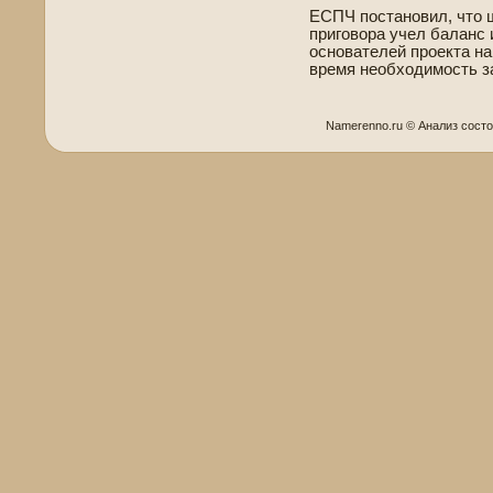
ЕСПЧ постановил, что 
приговора учел баланс 
основателей проекта на
время необходимость з
Namerenno.ru © Анализ сοст