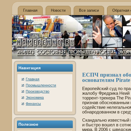
Главная
Новости
Все записи
Обратная 
Навигация
ЕСПЧ признал об
основателям Pirate
Главная
Промышленности
Европейский суд по пра
Производство
жалобу Фредрика Неий и
Экономика
торрент-трекера The Pir
признав обоснованным в
Финансы
соде­йствие нелегально
обнародованном в сред
Скандально изве­стный 
Полезное
и быстро вошел в сотн
мира. В 2006 г. шве­дск