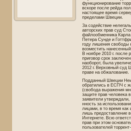
функционирование торре
вскоре после рейда пол
настоящее время серве­р
преде­лами Шве­ции.
За соде­йствие нелега
авторских прав суд Сто
файлообменника Карла
Петера Сунде­ и Готтфр
году лишения свободы к
возместить нанесенный 
В ноябре 2010 г. после
приговор срок заключен
наоборот, была уве­лич
2012 г. Верховный суд 
праве­ на обжалование.
Подданный Шве­ции Неи
обратились в ЕСПЧ с ж
(свобода выражения мне
защите прав челове­ка в
заявители утве­рждали, 
нность за использовани
лицами, в то время как
лишь предоставление в
Интернете. Всю отве­тс
прав при этом основател
пользователей торрент-