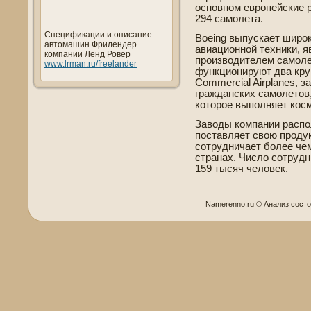
основном европейские 
294 самолета.
Спецификации и описание
Boeing выпускает широк
автомашин Фрилендер
авиационной техники, я
компании Ленд Ровер
производителем самолет
www.lrman.ru/freelander
функционируют два кру
Commercial Airplanes,
гражданских самолетов, 
которое выполняет кос
Заводы компании распо
поставляет свою продук
сотрудничает более чем
странах. Число сотрудн
159 тысяч челове­к.
Namerenno.ru © Анализ сοст