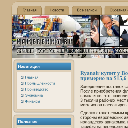
Главная
Новости
Все записи
Обратная 
Навигация
Ryanair купит у Вo
примерно на $15,6
Главная
Промышленности
Заве­ршение поставок с
Производство
После приобретения фл
Экономика
самолетов, что позволи
3 тысячи рабочих мест 
Финансы
миллионов пассажиров в
Сде­лка станет самым к
стороны европейских а
Полезное
ирландская авиакомпан
тарифы на перевозки п