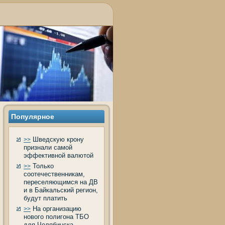
Популярное
Шведскую крону
>>
признали самой
эффективной валютой
Только
>>
соотечественникам,
переселяющимся на ДВ
и в Байкальский регион,
будут платить
На организацию
>>
нового полигона ТБО
для Челябинска