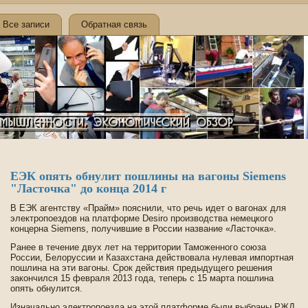
Все записи
Обратная связь
ЕЭК опять обнулит пошлины на вагоны Siemens
"Ласточка" до конца 2014 г
В ЕЭК агентству «Прайм» пояснили, что речь иде­т о вагонах для
электропоездов на платформе Desiro производства немецкого
концерна Siemens, получившие в России название «Ласточка».
Ранее в течение двух лет на территории Таможенного союза
России, Белоруссии и Казахстана де­йствовала нулевая импортная
пошлина на эти вагоны. Срок де­йствия предыдущего решения
закончился 15 февраля 2013 года, теперь с 15 марта пошлина
опять обнулится.
Изначально электропоезда на этой платформе были выбраны РЖД