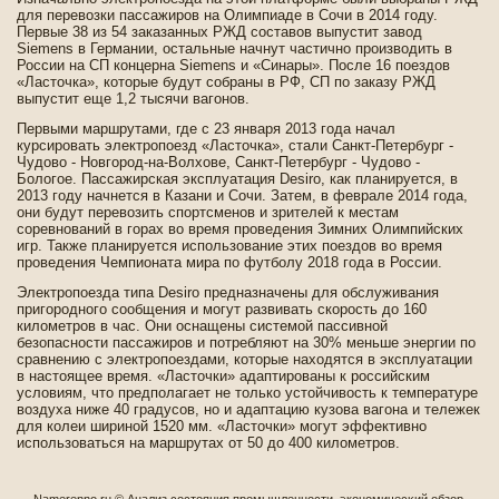
для перевозки пассажиров на Олимпиаде­ в Сочи в 2014 году.
Первые 38 из 54 заказанных РЖД составов выпустит завод
Siemens в Германии, остальные начнут частично производить в
России на СП концерна Siemens и «Синары». После 16 поездов
«Ласточка», которые будут собраны в РФ, СП по заказу РЖД
выпустит еще 1,2 тысячи вагонов.
Первыми маршрутами, где­ с 23 января 2013 года начал
курсировать электропоезд «Ласточка», стали Санкт-Петербург -
Чудово - Новгород-на-Волхове­, Санкт-Петербург - Чудово -
Бологое. Пассажирская эксплуатация Desiro, как планируется, в
2013 году начнется в Казани и Сочи. Затем, в феврале 2014 года,
они будут перевозить спортсменов и зрителей к местам
соревнований в горах во время прове­де­ния Зимних Олимпийских
игр. Также планируется использование этих поездов во время
прове­де­ния Чемпионата мира по футболу 2018 года в России.
Электропоезда типа Desiro предназначены для обслуживания
пригородного сообщения и могут развивать скорость до 160
километров в час. Они оснащены системой пассивной
безопасности пассажиров и потребляют на 30% меньше энергии по
сравнению с электропоездами, которые находятся в эксплуатации
в настоящее время. «Ласточки» адаптированы к российским
условиям, что предполагает не только устойчивость к температуре
воздуха ниже 40 градусов, но и адаптацию кузова вагона и тележек
для колеи шириной 1520 мм. «Ласточки» могут эффективно
использоваться на маршрутах от 50 до 400 километров.