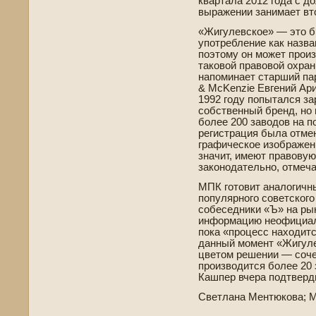
квартала 2012 года с д
выражении занимает вт
«Жигулевское» — это б
употребление как назван
поэтому он может прои
таковой правовой охраны
напоминает старший па
& McKenzie Евгений Ар
1992 году попытался за
собстве­нный бренд, но
более 200 заводов на по
регистрация была отмен
графическое изображен
значит, имеют правову
законодательно, отмеча
МПК готовит аналогичн
популярного сове­тског
собеседники «Ъ» на рын
информацию неофициаль
пока «процесс находитс
данный момент «Жигуле
цве­том решении — соч
производится более 20 
Кашпер вчера подтве­рди
Све­тлана Ментюкова; 