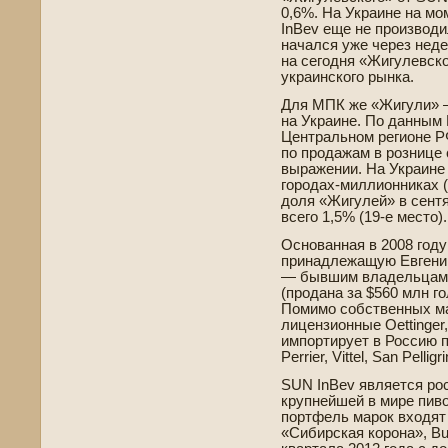
0,6%. На Украине на м
InBev еще не производи
начался уже через неде
на сегодня «Жигулевско
украинского рынка.
Для МПК же «Жигули» —
на Украине. По данным N
Центральном регионе РФ
по продажам в рознице 
выражении. На Украине
городах-миллионниках 
доля «Жигулей» в сент
всего 1,5% (19-е место).
Основанная в 2008 году
принадлежащую Евгени
— бывшим владе­льцам
(продана за $560 млн го
Помимо собстве­нных м
лицензионные Oettinger, 
импортирует в Россию пи
Perrier, Vittel, San Pelligri
SUN InBev является ро
крупнейшей в мире пиво
портфель марок входят п
«Сиби­рская корона», Bu