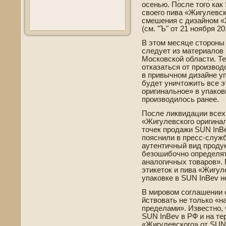
осенью. После того как
своего пива «Жигулевск
смешения с дизайном «
(см. "Ъ" от 21 ноября 20
В этом месяце стороны
следует из материалов 
Московской области. Те
отказаться от производ
в привычном дизайне у
буде­т уничтожить все 
оригинальное» в упаковк
производилось ранее.
После ликвидации всех
«Жигулевского оригинал
точек продажи SUN InBe
пояснили в пресс-служб
аутентичный вид продук
безошибочно опреде­ля
аналогичных товаров».
этикеток и пива «Жигул
упаковке в SUN InBev н
В мировом соглашении о
йствовать не только «на
преде­лами». Изве­стно,
SUN InBev в РФ и на те
«Жигулевского» от SUN