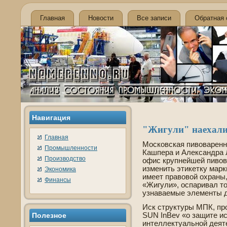
Главная
Новости
Все записи
Обратная 
Навигация
"Жигули" наехали
Главная
Московская пивоваренн
Промышленности
Кашпера и Александра 
Производство
офис крупнейшей пивов
изменить этикетку марк
Экономика
имеет правовой охраны,
Финансы
«Жигули», оспаривал то
узнаваемые элементы д
Иск структуры МПК, пр
Полезное
SUN InBev «о защите и
интеллектуальной де­я