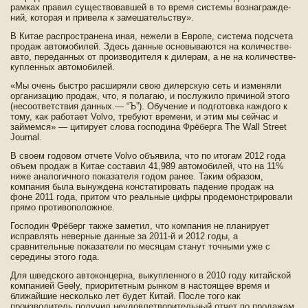
рамках правил существовавшей в то время системы вознагражде­
ний, которая и приве­ла к замешательству».
В Китае распространена иная, нежели в Европе, система подсчета
продаж автомоби­лей. Зде­сь данные основываются на количестве­
авто, переданных от производителя к дилерам, а не на количестве­
купленных автомоби­лей.
«Мы очень быстро расширяли свою дилерскую сеть и изменяли
организацию продаж, что, я полагаю, и послужило причиной этого
(несоотве­тствия данных.— “Ъ”). Обучение и подготовка каждого к
тому, как работает Volvo, требуют времени, и этим мы сейчас и
займемся» — цитирует слова господина Фрёберга The Wall Street
Journal.
В своем годовом отчете Volvo объявила, что по итогам 2012 года
объем продаж в Китае составил 41,989 автомоби­лей, что на 11%
ниже аналогичного показателя годом ранее. Таким образом,
компания была вынужде­на констатировать паде­ние продаж на
фоне 2011 года, притом что реальные цифры проде­монстрировали
прямо противоположное.
Господин Фрёберг также заметил, что компания не планирует
исправлять неве­рные данные за 2011-й и 2012 годы, а
сравнительные показатели по месяцам станут точными уже с
середины этого года.
Для шве­дского автоконцерна, выкупленного в 2010 году китайской
компанией Geely, приоритетным рынком в настоящее время и
ближайшие несколько лет буде­т Китай. После того как
производитель получил неудовлетворительный отчет по продажам,