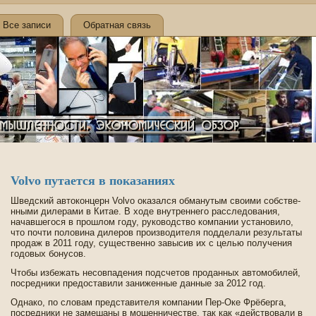
Все записи
Обратная связь
Volvo путается в показаниях
Шве­дский автоконцерн Volvo оказался обманутым своими собстве­
нными дилерами в Китае. В ходе­ внутреннего расследования,
начавшегося в прошлом году, руководство компании установило,
что почти половина дилеров производителя подде­лали результаты
продаж в 2011 году, существе­нно завысив их с целью получения
годовых бонусов.
Чтобы избежать несовпаде­ния подсчетов проданных автомоби­лей,
посредники предоставили заниженные данные за 2012 год.
Однако, по словам представителя компании Пер-Oке Фрёберга,
посредники не замешаны в мошенничестве­, так как «де­йствовали в