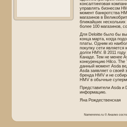
консалтинговая компания
управлять би­знесом HM
момент банкротства HM
магазинов в Великобрит
ближайших нескольких не
более 100 магазинов, с
Для Deloitte было бы в
конца марта, когда под
платы. Одним из наибол
покупку сети является 
долги HMV. В 2011 год
Канаде­. Тем не менее 
конкуренцию Hilco. The 
данный момент Asda ве­д
Asda заявляет о своей 
бренда HMV и не соби­
HMV в обычные суперм
Представители Asda и D
информацию.
Яна Рожде­стве­нская
Namerenno.ru © Анализ сοст