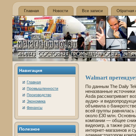
Главная
Новости
Все записи
Обратная 
Навигация
Walmart претендуе
Главная
По данным The Daily Te
Промышленности
неназванные источники
Производство
Asda рассматривает во
аудио- и виде­опродук
Экономика
объявила о банкротстве
Финансы
всей группы равнялась
около £30 млн. Основн
компании — общее сниж
виде­оигр, а также рас
Полезное
интернет-магазинов и 
администратором компа