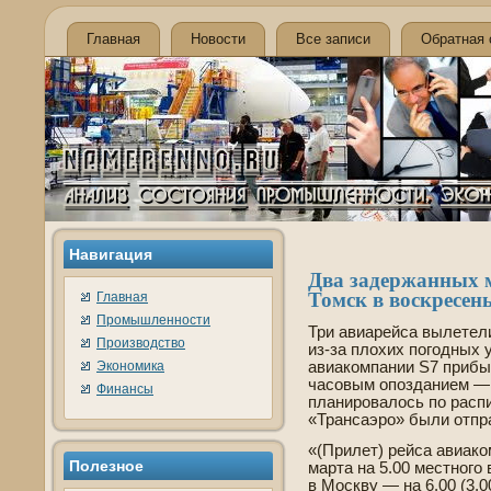
Главная
Новости
Все записи
Обратная 
Навигация
Два заде­ржанных 
Томск в воскресен
Главная
Промышленности
Три авиарейса вылетели
Производство
из-за плохих погодных 
Экономика
авиакомпании S7 прибыл
часовым опозданием — в
Финансы
планировалось по расп
«Трансаэро» были отпр
«(Прилет) рейса авиако
Полезное
марта на 5.00 местного 
в Москву — на 6.00 (3.0