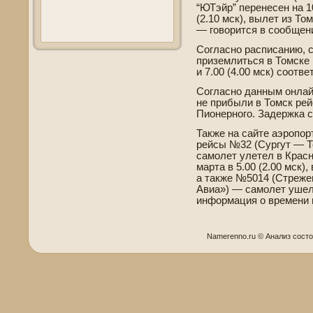
“ЮТэйр” перенесен на 1
(2.10 мск), вылет из То
— говорится в сообщен
Согласно расписанию,
приземлиться в Томске в
и 7.00 (4.00 мск) соотве­
Согласно данным онлай
не прибыли в Томск рей
Пионерного. Заде­ржка с
Также на сайте аэропор
рейсы №32 (Сургут — 
самолет улетел в Красн
марта в 5.00 (2.00 мск),
а также №5014 (Стреже
Авиа») — самолет ушел
информация о времени п
Namerenno.ru © Анализ сοст