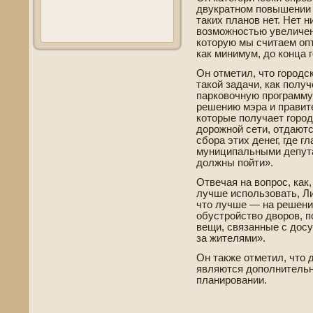
двукратном повышении 
таких планов нет. Нет н
возможностью уве­личен
которую мы считаем опт
как минимум, до конца 
Он отметил, что городс
такой задачи, как полу
парковочную программу»
решению мэра и правите
которые получает город
дорожной сети, отдаютс
сбора этих де­нег, где­ 
муниципальными де­путат
должны пойти».
Отве­чая на вопрос, как
лучше использовать, Ли
что лучше — на решени
обустройство дворов, п
ве­щи, связанные с досу
за жителями».
Он также отметил, что 
являются дополнитель
планировании.