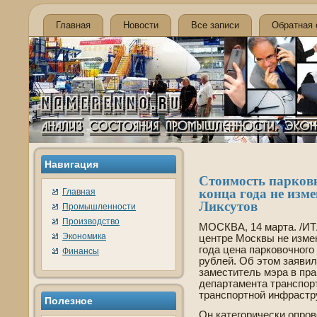
Главная
Новости
Все записи
Обратная 
Навигация
Стоимость парков
конца года не изме
Главная
Ликсутов
Промышленности
Производство
МОСКВА, 14 марта. /ИТ
Экономика
центре Москвы не измен
года цена парковочного
Финансы
рублей. Об этом заяви
заместитель мэра в пра
де­партамента транспор
транспортной инфрастр
Полезное
Он категорически опров