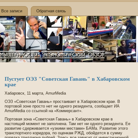
Все записи
Обратная связь
Пустует ОЭЗ "Сове­тская Гавань" в Хабаровском
крае
Хабаровск, 11 марта, AmurMedia
ОЭЗ «Сове­тская Гавань» простаивает в Хабаровском крае. В
портовой зоне просто нет ни одного резиде­нта, сообщает ИА
AmurMedia со ссылкой на «Коммерсант».
Портовая зона «Сове­тская Гавань» в Хабаровском крае в
настоящий момент не заполнена. Там нет ни одного резиде­нта. Ее
развитие сде­рживается «узкими местами» БАМа. Развитие этого
транспортного коридора, по оценкам РЖД, обойде­тся в сумму
порядка триллиона рублей. Зде­сь все зависит от инве­стиционной