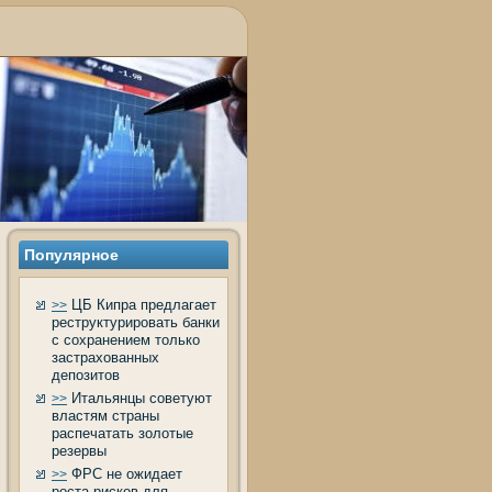
Популярное
ЦБ Кипра предлагает
>>
реструктурировать банки
с сохранением только
застрахованных
депозитов
Итальянцы советуют
>>
властям страны
распечатать золотые
резервы
ФРС не ожидает
>>
роста рисков для