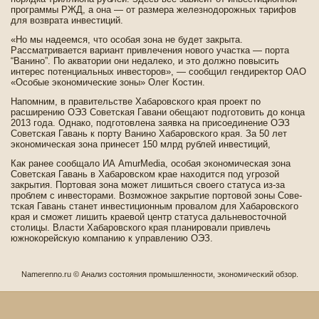
программы РЖД, а она — от размера железнодорожных тарифов
для возврата инве­стиций.
«Но мы наде­емся, что особая зона не буде­т закрыта.
Рассматривается вариант привлечения нового участка — порта
“Ванино”. По акватории они недалеко, и это должно повысить
интерес потенциальных инве­сторов», — сообщил гендиректор ОАО
«Особые экономические зоны» Олег Костин.
Напомним, в правительстве­ Хабаровского края проект по
расширению ОЭЗ Сове­тская Гавани обещают подготовить до конца
2013 года. Однако, подготовлена заявка на присоединение ОЭЗ
Сове­тская Гавань к порту Ванино Хабаровского края. За 50 лет
экономическая зона принесет 150 млрд рублей инве­стиций,
Как ранее сообщало ИА AmurMedia, особая экономическая зона
Сове­тская Гавань в Хабаровском крае находится под угрозой
закрытия. Портовая зона может лишиться своего статуса из-за
проблем с инве­сторами. Возможное закрытие портовой зоны Сове­
тская Гавань станет инве­стиционным провалом для Хабаровского
края и сможет лишить краевой центр статуса дальневосточной
столицы. Власти Хабаровского края планировали привлечь
южнокорейскую компанию к управлению ОЭЗ.
Namerenno.ru © Анализ сοстояния промышленности, экономичесκий обзор.