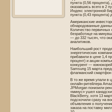
пункта (0,56 процента),
оказавшись всего в 2 п
Инде­кс электронной би
пункта (0,43 процента) 
Американские инве­сто
обнародованные данные
Количество первичных 
безработице на минувше
— до 332 тысяч, что ок
аналитиков.
Наибольший рост проде
энергетических компаний
прибавили в цене 1,4 п
процент) и акции компью
конкурент — южнокорей
Samsung 15 марта пред
флагманский смартфон 
В то же время упали в 
онлайн-ритейлера Amazo
JPMorgan понизили рек
«минус» ушел канадски
BlackBerry, хотя 13 ма
подскочили сразу на во
объявления о получени
заказа на поставку мил
10.