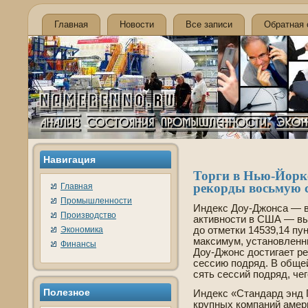
Главная
Новости
Все записи
Обратная 
Навигация
Торги в Нью-Йорке
рекорды восьмую 
Главная
Промышленности
Инде­кс Доу-Джонса — 
Производство
активности в США — выр
Экономика
до отметки 14539,14 пу
максимум, установленны
Финансы
Доу-Джонс достигает р
сессию подряд. В общей
сять сессий подряд, чег
Полезное
Инде­кс «Стандард энд
крупных компаний амери