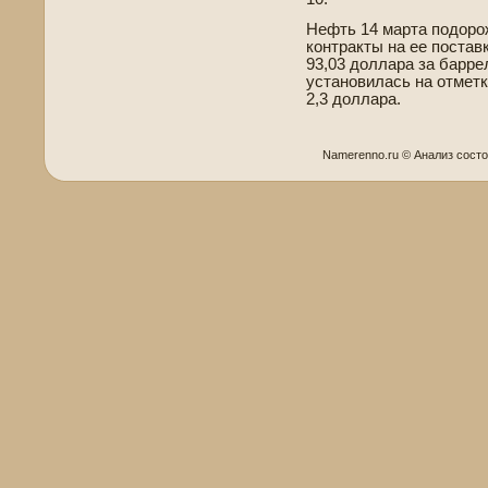
Нефть 14 марта подоро
контракты на ее постав
93,03 доллара за барре
установилась на отметк
2,3 доллара.
Namerenno.ru © Анализ сοст