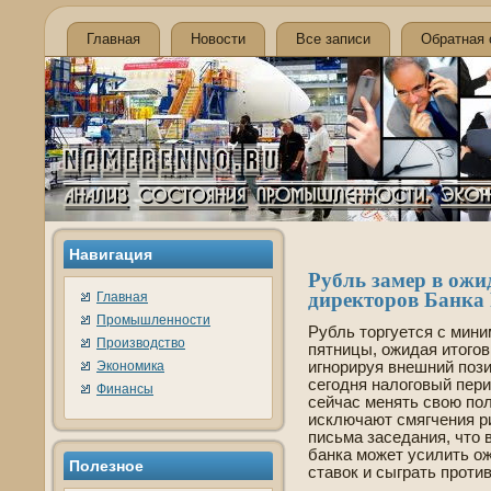
Главная
Новости
Все записи
Обратная 
Навигация
Рубль замер в ожид
директоров Банка
Главная
Промышленности
Рубль торгуется с мин
Производство
пятницы, ожидая итогов
Экономика
игнорируя внешний поз
сегодня налоговый пери
Финансы
сейчас менять свою пол
исключают смягчения ри
письма заседания, что 
банка может усилить о
Полезное
ставок и сыграть против