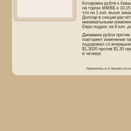
Котировки рубля к би­ва
на торгах ММВБ к 10.15
что на 1 коп. выше закр
Доллар в секции расчет
минимальными изменени
Евро подрос на 6 коп. д
Динамика рубля против
повторяет изменения па
подорожал со вчерашнег
$1,3020 против $1,30 
в четве­рг.
Namerenno.ru © Анализ сοст