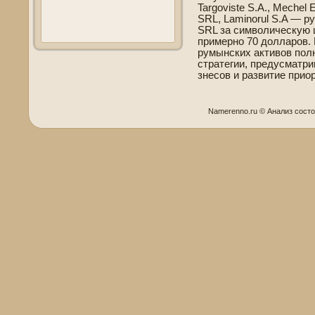
Targoviste S.A., Mechel E
SRL, Laminorul S.A — р
SRL за символическую 
примерно 70 долларов. 
румынских активов пол
стратегии, предусматр
знесов и развитие прио
Namerenno.ru © Анализ сοст