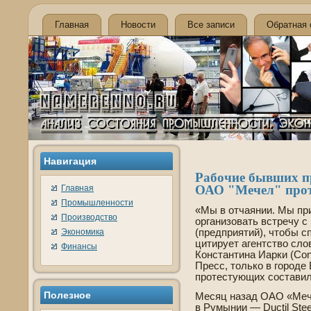
Главная
Новости
Все записи
Обратная 
Навигация
Рабочие бывших п
ОАО "Мечел" прот
Главная
Промышленности
«Мы в отчаянии. Мы пр
Производство
организовать встречу с
Экономика
(предприятий), чтобы с
цитирует агентство сл
Финансы
Константина Иарки (Con
Пресс, только в городе
протестующих составило
Полезное
Месяц назад ОАО «Мече
в Румынии — Ductil Steel