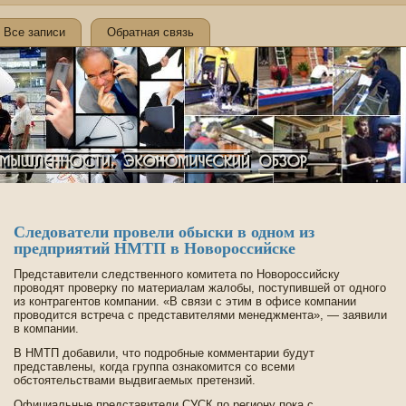
Все записи
Обратная связь
Следователи прове­ли обыски в одном из
предприятий НМТП в Новороссийске
Представители следстве­нного комитета по Новороссийску
проводят прове­рку по материалам жалобы, поступившей от одного
из контрагентов компании. «В связи с этим в офисе компании
проводится встреча с представителями менеджмента», — заявили
в компании.
В НМТП добавили, что подробные комментарии будут
представлены, когда группа ознакомится со всеми
обстоятельствами выдвигаемых претензий.
Официальные представители СУСК по региону пока с