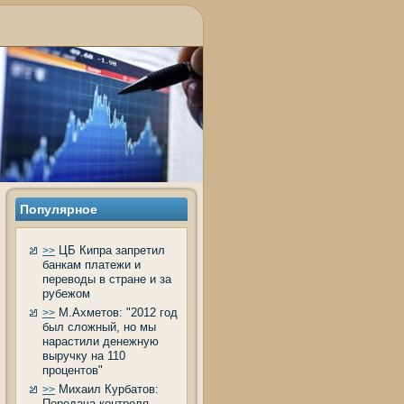
Популярное
ЦБ Кипра запретил
>>
банкам платежи и
переводы в стране и за
рубежом
М.Ахметов: "2012 год
>>
был сложный, но мы
нарастили денежную
выручку на 110
процентов"
Михаил Курбатов:
>>
Передача контроля