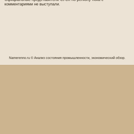
комментариями не выступали.
Namerenno.ru © Анализ сοстояния промышленности, экономичесκий обзор.