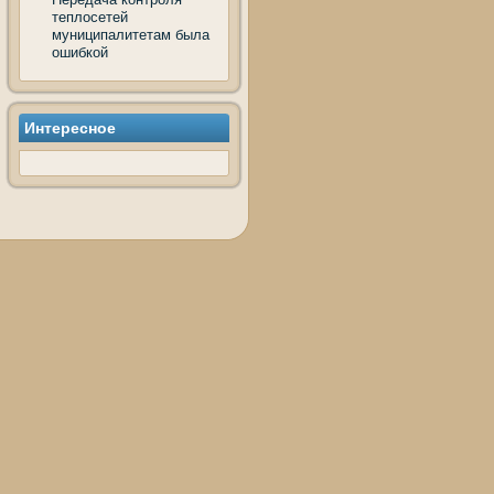
теплосетей
муниципалитетам была
ошибкой
Интересное