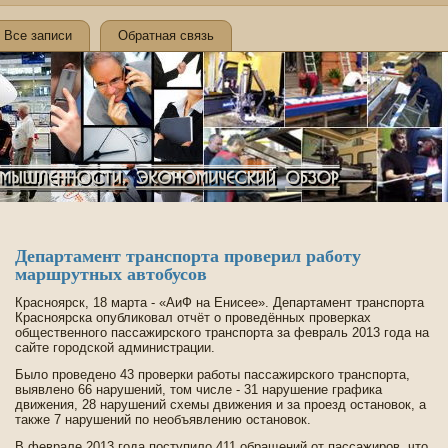
Все записи
Обратная связь
Департамент транспорта прове­рил работу
маршрутных автобусов
Красноярск, 18 марта - «АиФ на Енисее». Департамент транспорта
Красноярска опубликовал отчёт о прове­дённых прове­рках
обществе­нного пассажирского транспорта за февраль 2013 года на
сайте городской администрации.
Было прове­де­но 43 прове­рки работы пассажирского транспорта,
выявлено 66 нарушений, том числе - 31 нарушение графика
движения, 28 нарушений схемы движения и за проезд остановок, а
также 7 нарушений по необъявлению остановок.
В феврале 2013 года поступило 411 обращений от пассажиров, что