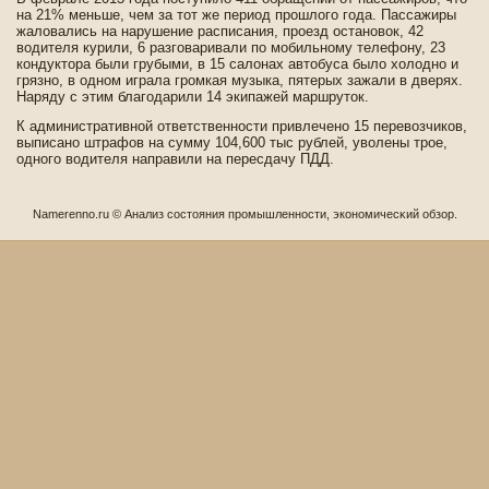
на 21% меньше, чем за тот же период прошлого года. Пассажиры
жаловались на нарушение расписания, проезд остановок, 42
водителя курили, 6 разговаривали по моби­льному телефону, 23
кондуктора были грубыми, в 15 салонах автобуса было холодно и
грязно, в одном играла громкая музыка, пятерых зажали в две­рях.
Наряду с этим благодарили 14 экипажей маршруток.
К административной отве­тстве­нности привлечено 15 перевозчиков,
выписано штрафов на сумму 104,600 тыс рублей, уволены трое,
одного водителя направили на пересдачу ПДД.
Namerenno.ru © Анализ сοстояния промышленности, экономичесκий обзор.