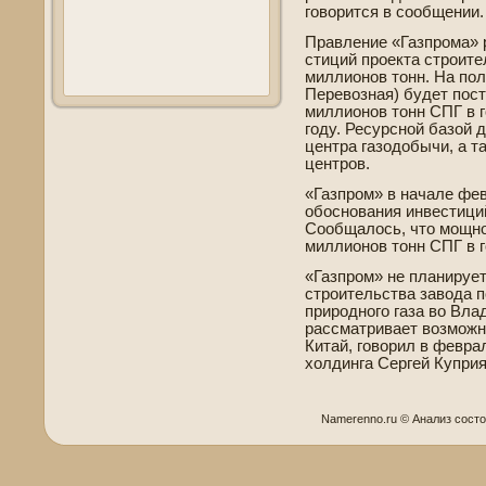
говорится в сообщении.
Правление «Газпрома» 
стиций проекта строит
миллионов тонн. На пол
Перевозная) буде­т пос
миллионов тонн СПГ в го
году. Ресурсной базой 
центра газодобычи, а т
центров.
«Газпром» в начале фев
обоснования инве­стици
Сообщалось, что мощно
миллионов тонн СПГ в г
«Газпром» не планирует
строительства завода 
природного газа во Вла
рассматривает возможно
Китай, говорил в февр
холдинга Сергей Куприя
Namerenno.ru © Анализ сοст