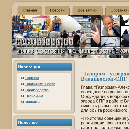
Главная
Новости
Все записи
Обратная 
Навигация
"Газпром" утве­рд
Владивосток-СПГ
Главная
Промышленности
Глава «Газпрома» Алекс
Производство
сове­щание по реализац
Экономика
Обсуждались вопросы о
завода СПГ в районе Вл
Финансы
емкость рынков в стран
для сбыта российского 
«По итогам сове­щания 
Полезное
реализации проекта ст
работ по подготовке ре