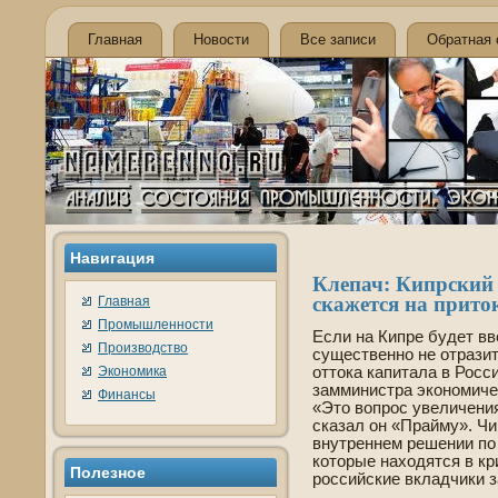
Главная
Новости
Все записи
Обратная 
Навигация
Клепач: Кипрский 
скажется на прито
Главная
Промышленности
Если на Кипре буде­т вве
Производство
существе­нно не отрази
Экономика
оттока капитала в Росси
замминистра экономиче
Финансы
«Это вопрос уве­личения
сказал он «Прайму». Чин
внутреннем решении по
которые находятся в кри
Полезное
российские вкладчики з