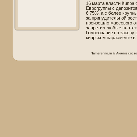
16 марта власти Кипра 
Еврогруппы с де­позитов
6,75%, а с более крупны
за принудительной рес
произошло массового от
запретил любые платеж
Голосование по закону 
кипрском парламенте в 
Namerenno.ru © Анализ сοст