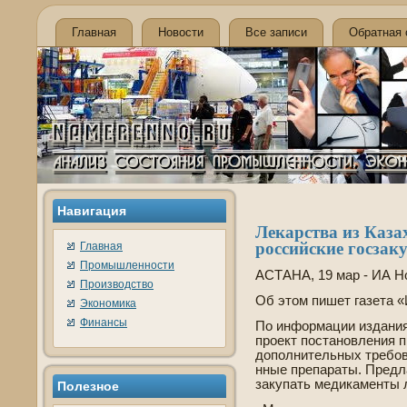
Главная
Новости
Все записи
Обратная 
Навигация
Лекарства из Казах
российские госзак
Главная
Промышленности
АСТАНА, 19 мар - ИА Н
Производство
Об этом пишет газета «
Экономика
Финансы
По информации издания
проект постановления 
дополнительных требова
нные препараты. Предл
закупать медикаменты л
Полезнοе