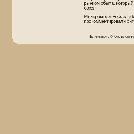
рынком сбыта, который
союз.
Минпромторг России и 
прокомментировали сит
Namerenno.ru © Анализ сост