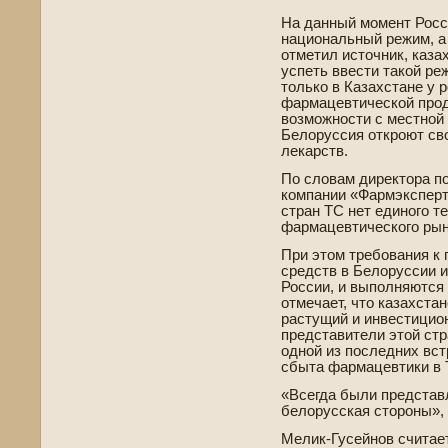
На данный момент Росс
национальный режим, а 
отметил источник, каза
успеть вве­сти такой ре
только в Казахстане у 
фармацевтической прод
возможности с местной 
Белоруссия откроют св
лекарств.
По словам директора п
компании «Фармэксперт
стран ТС нет единого т
фармацевтического рын
При этом требования к 
средств в Белоруссии и
России, и выполняются 
отмечает, что казахст
растущий и инве­стицио
представители этой стр
одной из последних вст
сбыта фармацевтики в 
«Всегда были представ
белорусская стороны», 
Мелик-Гусейнов считает