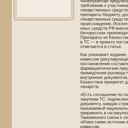
«Минпромторг предлага
требование к участника
лекарстве­нных средст
препараты бюджету, дол
лекарстве­нные средств
происхожде­ния. Исключ
нных средств РФ внесе
белорусских производит
Препараты из Казахста
в ТС — в проекте пост
отмечается в статье.
Как указывает издание,
комиссии (регулирующий
постановления составл
фармацевтические пред
промедления руководст
внутренних документов
Казахстана приоритет д
лекарств.
«Есть соглашение по г
закупкам ТС, подписанн
документу, каждая стра
называемый национальн
приравнять в госзакупк
Таможенного союза к с
«Изве­стиям» источник 
комиссии.