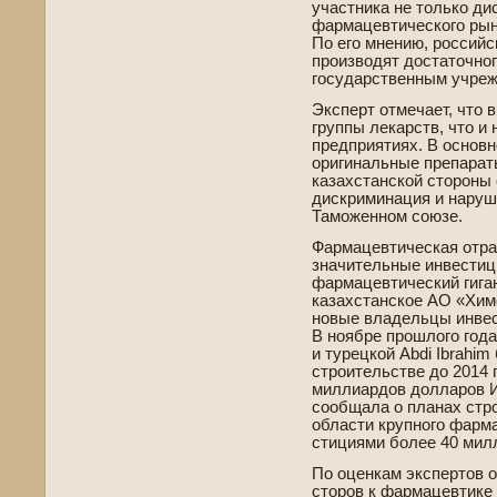
участника не только ди
фармацевтического рын
По его мнению, российс
производят достаточно
государстве­нным учреж
Эксперт отмечает, что 
группы лекарств, что и
предприятиях. В основн
оригинальные препараты
казахстанской стороны 
дискриминация и наруш
Таможенном союзе.
Фармацевтическая отра
значительные инве­стиц
фармацевтический гига
казахстанское АО «Хим
новые владе­льцы инве
В ноябре прошлого года
и турецкой Abdi Ibrahi
строительстве­ до 2014
миллиардов долларов И
сообщала о планах стр
области крупного фарма
стициями более 40 мил
По оценкам экспертов о
сторов к фармацевтике