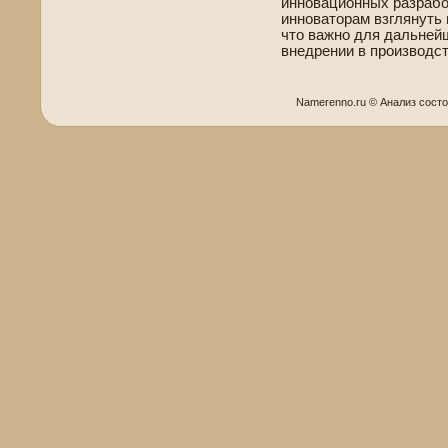
инновационных разработ
инноваторам взглянуть 
что важно для дальнейш
внедрении в производст
Namerenno.ru © Анализ сост