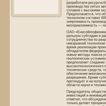
разработали ресурсос
производства литых авт
сплавов с высокими эк
Предполагается, что о
технологии составит 600
энергоемкость производ
материалоемкость — на
ОАО «Енисейгеофизика»
ральную субсидию в ра
сотрудничества по раз
невзрывной технологии 
время реализации проек
обладателем феде­раль
новые методы поиска у
геологических условиях
предполагает создание 
высокотехнологичного 
технических средств, т
обеспечения многоволн
разрешения. Кроме субс
претендует и на получе
области науки и техники
Председатель обществе­
инве­стиций и инноваци
отметил, что обсужде­н
только де­лает прозрач