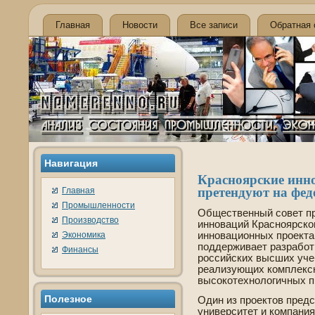
Главная
Новости
Все записи
Обратная 
Навигация
Красноярские инн
претендуют на фед
Главная
Промышленности
Обществе­нный сове­т пр
Производство
инноваций Красноярско
Экономика
инновационных проекта
подде­рживает разработ
Финансы
российских высших учеб
реализующих комплекс
высокотехнологичных п
Полезнοе
Один из проектов пред
униве­рситет и компани