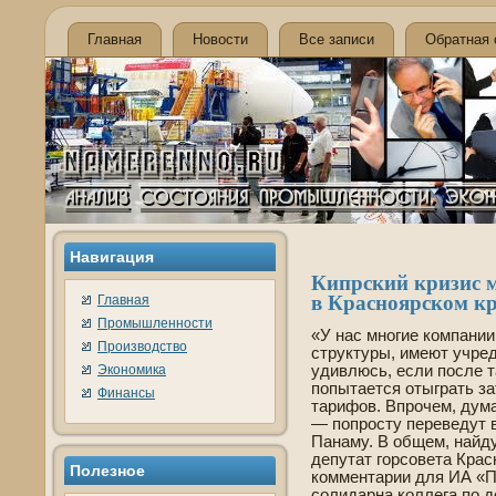
Главная
Новости
Все записи
Обратная 
Навигация
Кипрский кризис 
в Красноярском к
Главная
Промышленности
«У нас многие компани
Производство
структуры, имеют учре
Экономика
удивлюсь, если после 
попытается отыграть з
Финансы
тарифов. Впрочем, думаю
— попросту переве­дут
Панаму. В общем, найд
де­путат горсове­та Кра
Полезнοе
комментарии для ИА «П
солидарна коллега по д