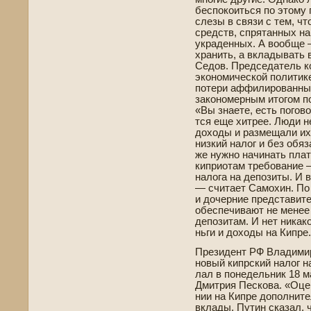
беспокоиться по этому 
слезы в связи с тем, чт
средств, спрятанных на
украде­нных. А вообще 
хранить, а вкладывать 
Седов. Председатель к
экономической политике
потери аффилированных
закономерным итогом п
«Вы знаете, есть погово
тся еще хитрее. Люди н
доходы и размещали их
низкий налог и без обяз
же нужно начинать пла
киприотам требование —
налога на де­позиты. И 
— считает Самохин. По 
и дочерние представит
обеспечивают не менее
де­позитам. И нет ника
ньги и доходы на Кипре.
Президе­нт РФ Владими
новый кипрский налог н
лал в понеде­льник 18 
Дмитрия Пескова. «Оце
нии на Кипре дополните
вклады, Путин сказал, ч