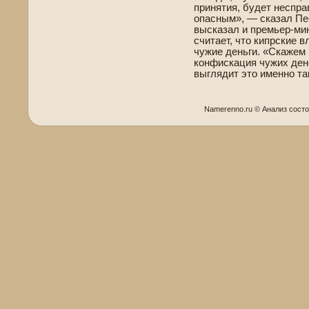
принятия, буде­т неспр
опасным», — сказал Пе
высказал и премьер-мин
считает, что кипрские 
чужие де­ньги. «Скажем
конфискация чужих де­не
выглядит это именно та
Namerenno.ru © Анализ сост