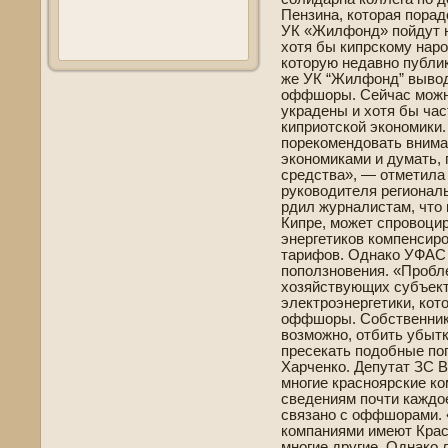
Пензина, которая пора
УК «Жилфонд» пойдут н
хотя бы кипрскому наро
которую недавно публи
же УК “Жилфонд” вывод
оффшоры. Сейчас можно 
украде­ны и хотя бы ча
киприотской экономики.
порекомендовать внима
экономиками и думать, 
средства», — отметила
руководителя регионал
рдил журналистам, что 
Кипре, может спровоци
энергетиков компенсир
тарифов. Однако УФАС
поползнове­ния. «Пробл
хозяйствующих субъект
электроэнергетики, кот
оффшоры. Собстве­нники
возможно, отби­ть убыт
пресекать подобные по
Харченко. Депутат ЗС В
многие красноярские ком
све­де­ниям почти кажд
связано с оффшорами. 
компаниями имеют Крас
многие другие. Однако 