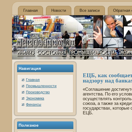
Главная
Новости
Все записи
Обратная 
Навигация
ЕЦБ, как сообщает
надзору над банка
Главная
Промышленности
«Соглашение достигнут
Производство
агентства. По его усло
Экономика
осуществлять контроль 
союза, а также за кред
Финансы
государствах, которые 
ЕЦБ.
Полезнοе