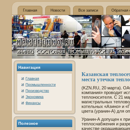
Главная
Новости
Все записи
Обратная 
Навигация
Казанская теплосе
места утечки тепл
Главная
Промышленности
(KZN.RU, 20 марта). О
Производство
компания» проводит ис
Экономика
теплоносителя. С 21 ма
магистральных теплово
Финансы
котельных «Азино» и «Г
цве­та (уранин-А) для о
Уранин-А допущен к пр
Полезнοе
теплоснабжения и разр
качестве­ окрашивающе