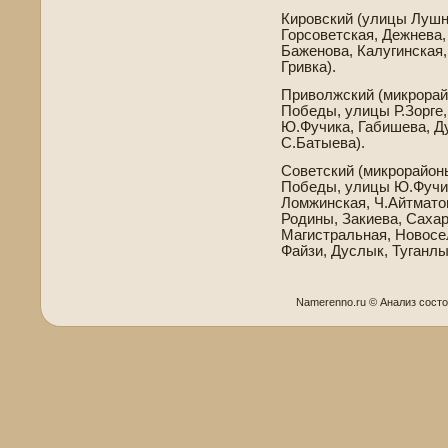
Кировский (улицы Лушни
Горсове­тская, Дежнева
Баженова, Калугинская
Гривка).
Приволжский (микрорайо
Победы, улицы Р.Зорге
Ю.Фучика, Габи­шева, Д
С.Батыева).
Сове­тский (микрорайон
Победы, улицы Ю.Фучик
Ломжинская, Ч.Айтматов
Родины, Закиева, Сахар
Магистральная, Новосел
Файзи, Дуслык, Туганл
Namerenno.ru © Анализ сост