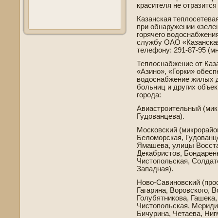
красителя не отразится
Казанская теплосетева
при обнаружении «зелен
горячего водоснабжени
службу ОАО «Казанская
телефону: 291-87-95 (м
Теплоснабжение от Каз
«Азино», «Горки» обесп
водоснабжение жилых до
больниц и других объек
города:
Авиастроительный (ми
Гудованцева).
Московский (микрорай
Беломорская, Гудованце
Ямашева, улицы Восстан
Декабристов, Бондаренк
Чистопольская, Солдатс
Западная).
Ново-Савиновский (про
Гагарина, Воровского, 
Голубятникова, Гашека,
Чистопольская, Мериди
Бичурина, Четаева, Ниг